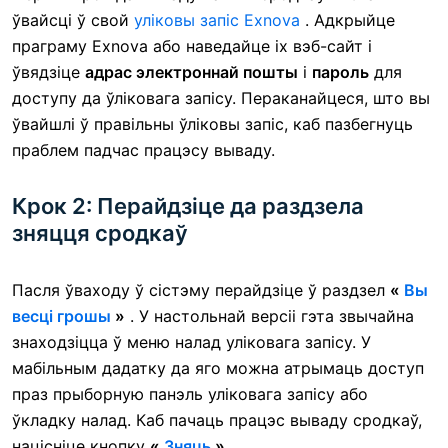
ўвайсці ў свой
уліковы запіс Exnova
. Адкрыйце
праграму Exnova або наведайце іх вэб-сайт і
ўвядзіце
адрас электроннай пошты
і
пароль
для
доступу да ўліковага запісу. Пераканайцеся, што вы
ўвайшлі ў правільны ўліковы запіс, каб пазбегнуць
праблем падчас працэсу вываду.
Крок 2: Перайдзіце да раздзела
зняцця сродкаў
Пасля ўваходу ў сістэму перайдзіце ў раздзел
«
Вы
весці грошы
»
. У настольнай версіі гэта звычайна
знаходзіцца ў меню налад уліковага запісу. У
мабільным дадатку да яго можна атрымаць доступ
праз прыборную панэль уліковага запісу або
ўкладку налад.
Каб пачаць працэс вываду сродкаў,
націсніце кнопку
«
Зняць
» .