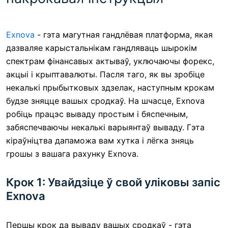
Exnova
- гэта магутная гандлёвая платформа, якая
дазваляе карыстальнікам гандляваць шырокім
спектрам фінансавых актываў, уключаючы форекс,
акцыі і крыптавалюты. Пасля таго, як вы зробіце
некалькі прыбытковых здзелак, наступным крокам
будзе зняцце вашых сродкаў. На шчасце, Exnova
робіць працэс вываду простым і бяспечным,
забяспечваючы некалькі варыянтаў вываду. Гэта
кіраўніцтва дапаможа вам хутка і лёгка зняць
грошы з вашага рахунку Exnova.
Крок 1: Увайдзіце ў свой уліковы запіс
Exnova
Першы крок да вываду вашых сродкаў - гэта