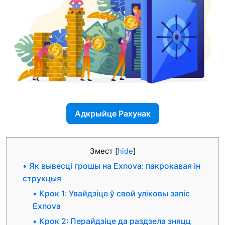
Адкрыйце Рахунак
Змест
[
hide
]
Як вывесці грошы на Exnova: пакрокавая ін
струкцыя
Крок 1: Увайдзіце ў свой уліковы запіс
Exnova
Крок 2: Перайдзіце да раздзела зняцц