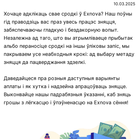
10.03.2025
Хочаце адклікаць свае сродкі ў Exnova? Наш поўны
гід праводзіць вас праз увесь працэс зняцця,
забяспечваючы гладкую і бездакорную вопыт.
Незалежна ад таго, што вы атрымліваеце прыбытак
альбо пераносіце сродкі на іншы ўліковы запіс, мы
пакрываем усе неабходныя крокі: ад выбару метаду
зняцця да пацверджання здзелкі.
Даведайцеся пра розныя даступныя варыянты
аплаты і як хутка і надзейна апрацоўваць зняцце.
Выконвайце нашы падрабязныя ўказанні, каб зняць
грошы з лёгкасцю і ўпэўненасцю на Exnova сёння!