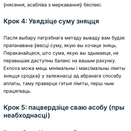
ўнясення, асабліва з меркаванняў бяспекі.
Крок 4: Увядзіце суму зняцця
Пасля выбару патрэбнага метаду вываду вам будзе
прапанавана ўвесці суму, якую вы хочаце зняць.
Пераканайцеся, што сума, якую вы здымаеце, не
перавышае даступны баланс на вашым рахунку.
Exnova можа мець мінімальны і максімальны ліміты
зняцця сродкаў у залежнасці ад абранага спосабу
аплаты, таму праверце гэтыя ліміты, перш чым
працягваць.
Крок 5: пацвердзіце сваю асобу (пры
неабходнасці)