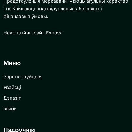
Прадстаўленыя меркаванні маюць агульны характар
​​і не ўлічваюць індывідуальныя абставіны і
фінансавыя ўмовы.
Неафіцыйны сайт Exnova
Меню
Зарэгіструйцеся
Увайсці
Дэпазіт
зняць
Падручнікі