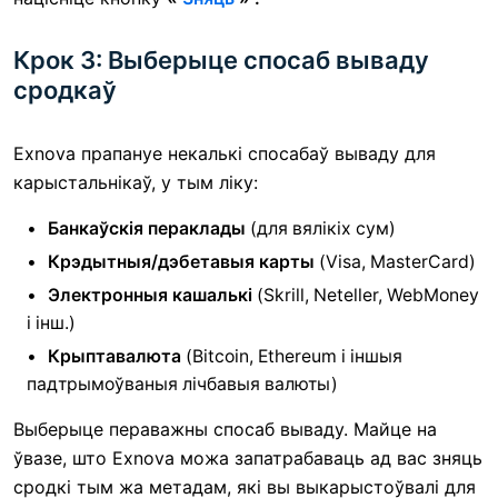
Крок 3: Выберыце спосаб вываду
сродкаў
Exnova прапануе некалькі спосабаў вываду для
карыстальнікаў, у тым ліку:
Банкаўскія пераклады
(для вялікіх сум)
Крэдытныя/дэбетавыя карты
(Visa, MasterCard)
Электронныя кашалькі
(Skrill, Neteller, WebMoney
і інш.)
Крыптавалюта
(Bitcoin, Ethereum і іншыя
падтрымоўваныя лічбавыя валюты)
Выберыце пераважны спосаб вываду. Майце на
ўвазе, што Exnova можа запатрабаваць ад вас зняць
сродкі тым жа метадам, які вы выкарыстоўвалі для