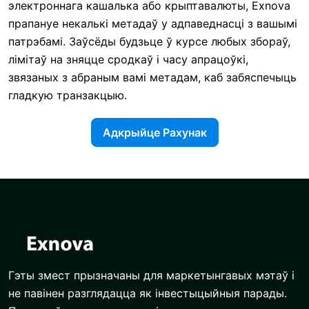
электроннага кашалька або крыптавалюты, Exnova
прапануе некалькі метадаў у адпаведнасці з вашымі
патрэбамі. Заўсёды будзьце ў курсе любых збораў,
лімітаў на зняцце сродкаў і часу апрацоўкі,
звязаных з абраным вамі метадам, каб забяспечыць
гладкую транзакцыю.
Адкрыйце Рахунак
Гэты змест прызначаны для маркетынгавых мэтаў і
не павінен разглядацца як інвестыцыйныя парады.