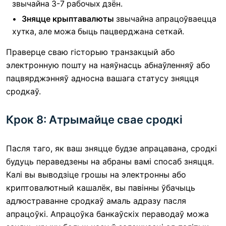
звычайна 3-7 рабочых дзён.
Зняцце крыптавалюты
звычайна апрацоўваецца
хутка, але можа быць пацверджана сеткай.
Праверце сваю гісторыю транзакцый або
электронную пошту на наяўнасць абнаўленняў або
пацвярджэнняў адносна вашага статусу зняцця
сродкаў.
Крок 8: Атрымайце свае сродкі
Пасля таго, як ваш зняцце будзе апрацавана, сродкі
будуць пераведзены на абраны вамі спосаб зняцця.
Калі вы выводзіце грошы на электронны або
криптовалютный кашалёк, вы павінны ўбачыць
адлюстраванне сродкаў амаль адразу пасля
апрацоўкі. Апрацоўка банкаўскіх пераводаў можа