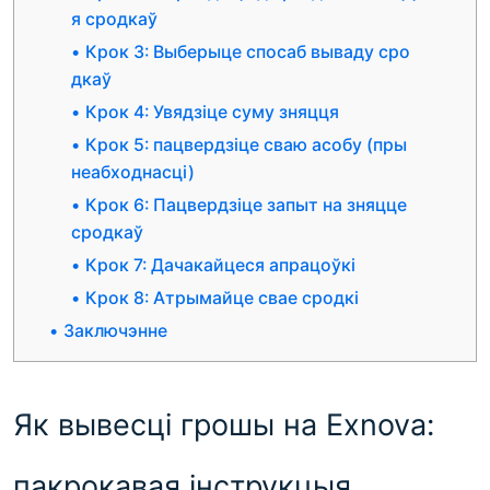
я сродкаў
Крок 3: Выберыце спосаб вываду сро
дкаў
Крок 4: Увядзіце суму зняцця
Крок 5: пацвердзіце сваю асобу (пры
неабходнасці)
Крок 6: Пацвердзіце запыт на зняцце
сродкаў
Крок 7: Дачакайцеся апрацоўкі
Крок 8: Атрымайце свае сродкі
Заключэнне
Як вывесці грошы на Exnova:
пакрокавая інструкцыя