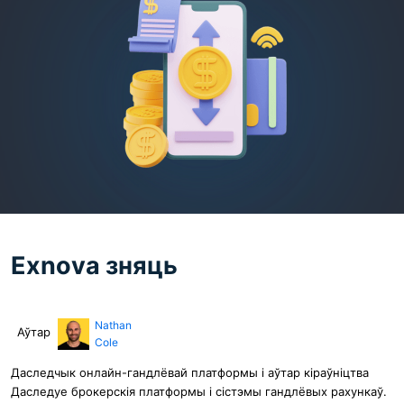
Exnova зняць
Nathan
Аўтар
Cole
Даследчык онлайн-гандлёвай платформы і аўтар кіраўніцтва
Даследуе брокерскія платформы і сістэмы гандлёвых рахункаў.