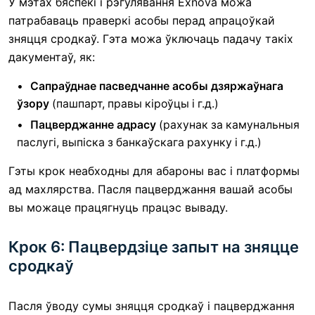
У мэтах бяспекі і рэгулявання Exnova можа
патрабаваць праверкі асобы перад апрацоўкай
зняцця сродкаў. Гэта можа ўключаць падачу такіх
дакументаў, як:
Сапраўднае пасведчанне асобы дзяржаўнага
ўзору
(пашпарт, правы кіроўцы і г.д.)
Пацверджанне адрасу
(рахунак за камунальныя
паслугі, выпіска з банкаўскага рахунку і г.д.)
Гэты крок неабходны для абароны вас і платформы
ад махлярства. Пасля пацверджання вашай асобы
вы можаце працягнуць працэс вываду.
Крок 6: Пацвердзіце запыт на зняцце
сродкаў
Пасля ўводу сумы зняцця сродкаў і пацверджання