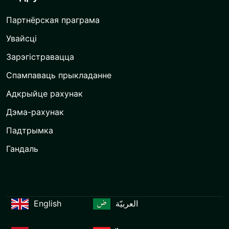
Партнёрская праграма
Увайсці
Зарэгістравацца
Спампаваць прыкладанне
Адкрыйце рахунак
Дэма-рахунак
Падтрымка
Гандаль
English
العربيّة