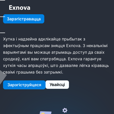
Дом
Exnova Зняць
Зарэгістравацца
Exnova зняць
Хутка і надзейна адклікайце прыбытак з
эфектыўным працэсам зняцця Exnova. З некалькімі
варыянтамі вы можаце атрымаць доступ да сваіх
сродкаў, калі вам спатрэбяцца. Exnova гарантуе
хуткія часы апрацоўкі, што дазваляе лёгка кіраваць
сваімі грашыма без затрымкі.
Увайсці
Зарэгіструйцеся