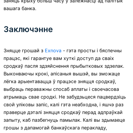
заняць крыху больш часу ў залежнасці ад палітык
вашага банка.
Заключэнне
Зняцце грошай з
Exnova
- гэта просты і бяспечны
працэс, які гарантуе вам хуткі доступ да сваіх
сродкаў пасля здзяйснення прыбытковых здзелак.
Выконваючы крокі, апісаныя вышэй, вы зможаце
лёгка арыентавацца ў працэсе зняцця сродкаў,
выбраць пераважны спосаб аплаты і своечасова
атрымаць свае сродкі. Не забудзьцеся пацвердзіць
свой уліковы запіс, калі гэта неабходна, і яшчэ раз
праверце дэталі зняцця сродкаў перад адпраўкай
запыту, каб пазбегнуць памылак. Калі вы здымаеце
грошы з дапамогай банкаўскага перакладу,