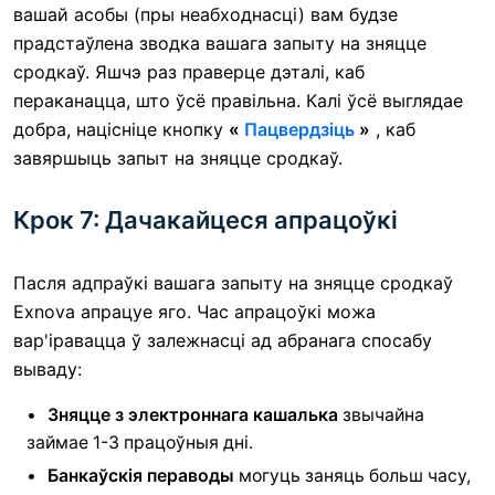
вашай асобы (пры неабходнасці) вам будзе
прадстаўлена зводка вашага запыту на зняцце
сродкаў. Яшчэ раз праверце дэталі, каб
пераканацца, што ўсё правільна. Калі ўсё выглядае
добра, націсніце кнопку
«
Пацвердзіць
»
, каб
завяршыць запыт на зняцце сродкаў.
Крок 7: Дачакайцеся апрацоўкі
Пасля адпраўкі вашага запыту на зняцце сродкаў
Exnova апрацуе яго. Час апрацоўкі можа
вар'іравацца ў залежнасці ад абранага спосабу
вываду:
Зняцце з электроннага кашалька
звычайна
займае 1-3 працоўныя дні.
Банкаўскія пераводы
могуць заняць больш часу,