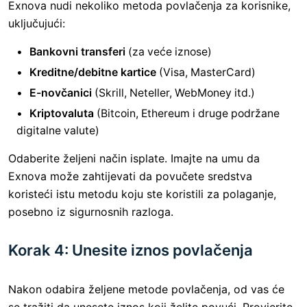
Exnova nudi nekoliko metoda povlačenja za korisnike,
uključujući:
Bankovni transferi
(za veće iznose)
Kreditne/debitne kartice
(Visa, MasterCard)
E-novčanici
(Skrill, Neteller, WebMoney itd.)
Kriptovaluta
(Bitcoin, Ethereum i druge podržane
digitalne valute)
Odaberite željeni način isplate. Imajte na umu da
Exnova može zahtijevati da povučete sredstva
koristeći istu metodu koju ste koristili za polaganje,
posebno iz sigurnosnih razloga.
Korak 4: Unesite iznos povlačenja
Nakon odabira željene metode povlačenja, od vas će
se tražiti da unesete iznos koji želite povući. Provjerite