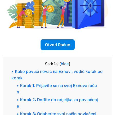
Otvori Račun
Sadržaj
[
hide
]
Kako povući novac na Exnovi: vodič korak po
korak
Korak 1: Prijavite se na svoj Exnova raču
n
Korak 2: Dođite do odjeljka za povlačenj
e
Korak 3: Odaberite svoj način povlačenj