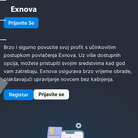
Dom
Exnova Povući
Prijavite Se
Exnova povući
Brzo i sigurno povucite svoj profit s učinkovitim
postupkom povlačenja Exnova. Uz više dostupnih
opcija, možete pristupiti svojim sredstvima kad god
vam zatrebaju. Exnova osigurava brzo vrijeme obrade,
olakšavajući upravljanje novcem bez kašnjenja.
Prijavite se
Registar