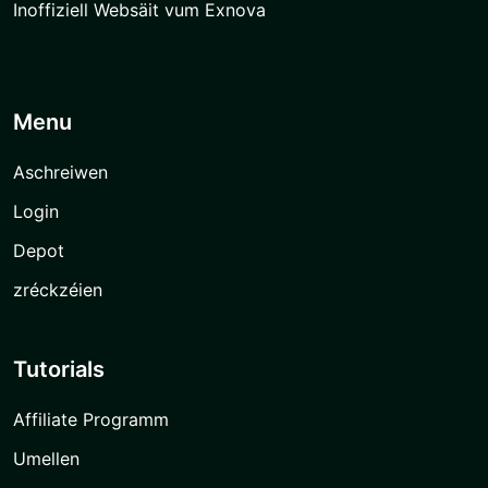
Inoffiziell Websäit vum Exnova
Menu
Aschreiwen
Login
Depot
zréckzéien
Tutorials
Affiliate Programm
Umellen