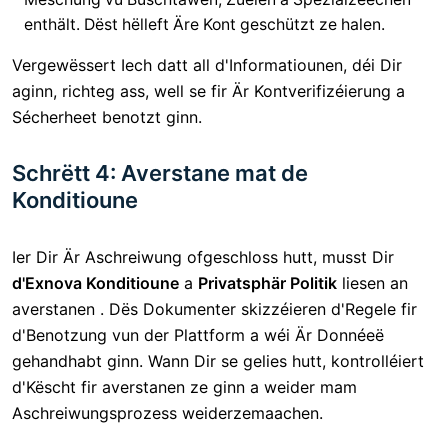
enthält. Dëst hëlleft Äre Kont geschützt ze halen.
Vergewëssert Iech datt all d'Informatiounen, déi Dir
aginn, richteg ass, well se fir Är Kontverifizéierung a
Sécherheet benotzt ginn.
Schrëtt 4: Averstane mat de
Konditioune
Ier Dir Är Aschreiwung ofgeschloss hutt, musst Dir
d'Exnova Konditioune
a
Privatsphär Politik
liesen an
averstanen . Dës Dokumenter skizzéieren d'Regele fir
d'Benotzung vun der Plattform a wéi Är Donnéeë
gehandhabt ginn. Wann Dir se gelies hutt, kontrolléiert
d'Këscht fir averstanen ze ginn a weider mam
Aschreiwungsprozess weiderzemaachen.