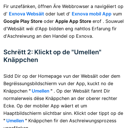
Fir unzefänken, öffnen Äre Webbrowser a navigéiert op
d'
Exnova Websäit
oder luet d'
Exnova mobil App
vum
Google Play Store
oder
Apple App Store
erof . Souwuel
d'Websäit wéi d'App bidden eng nahtlos Erfarung fir
d'Aschreiwung an den Handel op Exnova.
Schrëtt 2: Klickt op de "Umellen"
Knäppchen
Sidd Dir op der Homepage vun der Websäit oder dem
Begréissungsbildschierm vun der App, kuckt no de
Knäppchen
"
Umellen
"
. Op der Websäit fannt Dir
normalerweis dëse Knäppchen an der oberer rechter
Ecke. Op der mobiler App wäert et um
Haaptbildschierm siichtbar sinn. Klickt oder tippt op de
"
Umellen
"
Knäppchen fir den Aschreiwungsprozess
unzefänken.