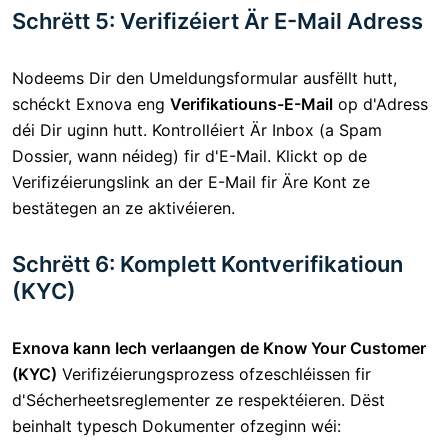
Schrëtt 5: Verifizéiert Är E-Mail Adress
Nodeems Dir den Umeldungsformular ausfëllt hutt,
schéckt Exnova eng
Verifikatiouns-E-Mail
op d'Adress
déi Dir uginn hutt. Kontrolléiert Är Inbox (a Spam
Dossier, wann néideg) fir d'E-Mail. Klickt op de
Verifizéierungslink an der E-Mail fir Äre Kont ze
bestätegen an ze aktivéieren.
Schrëtt 6: Komplett Kontverifikatioun
(KYC)
Exnova kann Iech verlaangen de Know Your Customer
(KYC)
Verifizéierungsprozess
ofzeschléissen fir
d'Sécherheetsreglementer ze respektéieren.
Dëst
beinhalt typesch Dokumenter ofzeginn wéi: