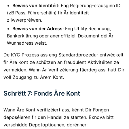
Beweis vun Identitéit:
Eng Regierung-erausginn ID
(zB Pass, Führerschäin) fir Är Identitéit
z'iwwerpréiwen.
Beweis vun der Adress:
Eng Utility Rechnung,
Bankerklärung oder aner offiziell Dokument déi Är
Wunnadress weist.
De KYC Prozess ass eng Standardprozedur entwéckelt
fir Äre Kont ze schützen an fraudulent Aktivitéiten ze
vermeiden. Wann Är Verifizéierung fäerdeg ass, hutt Dir
voll Zougang zu Ärem Kont.
Schrëtt 7: Fonds Äre Kont
Wann Äre Kont verifizéiert ass, kënnt Dir Fongen
deposéieren fir den Handel ze starten. Exnova bitt
verschidde Depotoptiounen, dorënner: