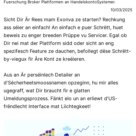
Fuerschung Broker Plattformen an HandelskontoSystemer.
10/03/2025
Sicht Dir Är Rees mam Exonva ze starten? Rechkung
ass séier an einfach! An einfach e puer Schrëtt, huet
beweis zu enger breeden Prüppe vu Servicer. Egal ob
Dir nei mat der Plattform sidd oder sicht an eng
spezifesch Feature ze dauchen, befollegt dëse Schrëtt-
by-viegux fir Äre Kont ze kreéieren.
Aus an Är perséinlech Detailer an
d'Sécherheetsmoossnamen opzeginn, hu mir alles
ugegraff, wat Dir braucht fir e glatten
Umeldungsprozess. Fänkt elo un an erliewt d'US-
frëndlecht Interface mat Liichtegkeet!