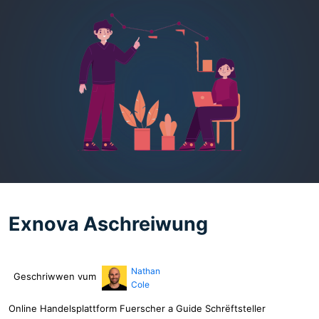
Exnova Aschreiwung
Nathan
Geschriwwen vum
Cole
Online Handelsplattform Fuerscher a Guide Schrëftsteller