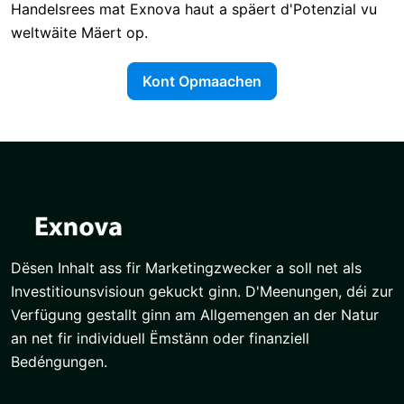
Handelsrees mat Exnova haut a späert d'Potenzial vu
weltwäite Mäert op.
Kont Opmaachen
Dësen Inhalt ass fir Marketingzwecker a soll net als
Investitiounsvisioun gekuckt ginn. D'Meenungen, déi zur
Verfügung gestallt ginn am Allgemengen an der Natur
an net fir individuell Ëmstänn oder finanziell
Bedéngungen.