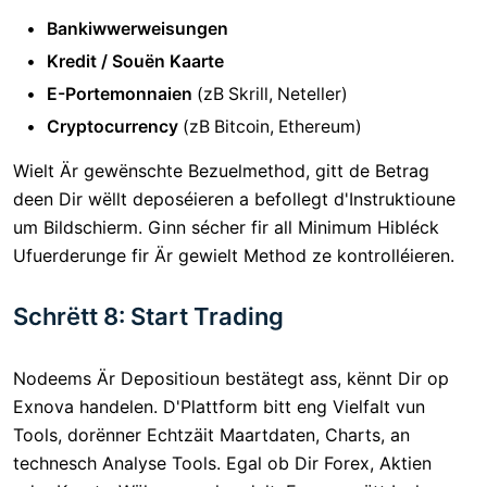
Bankiwwerweisungen
Kredit / Souën Kaarte
E-Portemonnaien
(zB Skrill, Neteller)
Cryptocurrency
(zB Bitcoin, Ethereum)
Wielt Är gewënschte Bezuelmethod, gitt de Betrag
deen Dir wëllt deposéieren a befollegt d'Instruktioune
um Bildschierm. Ginn sécher fir all Minimum Hibléck
Ufuerderunge fir Är gewielt Method ze kontrolléieren.
Schrëtt 8: Start Trading
Nodeems Är Depositioun bestätegt ass, kënnt Dir op
Exnova handelen. D'Plattform bitt eng Vielfalt vun
Tools, dorënner Echtzäit Maartdaten, Charts, an
technesch Analyse Tools. Egal ob Dir Forex, Aktien