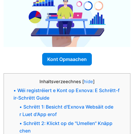
Kont Opmaachen
Inhaltsverzeechnes
[
hide
]
Wéi registréiert e Kont op Exnova: E Schrëtt-f
ir-Schrëtt Guide
Schrëtt 1: Besicht d'Exnova Websäit ode
r Luet d'App erof
Schrëtt 2: Klickt op de "Umellen" Knäpp
chen