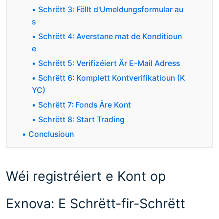
Schrëtt 3: Fëllt d'Umeldungsformular au
s
Schrëtt 4: Averstane mat de Konditioun
e
Schrëtt 5: Verifizéiert Är E-Mail Adress
Schrëtt 6: Komplett Kontverifikatioun (K
YC)
Schrëtt 7: Fonds Äre Kont
Schrëtt 8: Start Trading
Conclusioun
Wéi registréiert e Kont op
Exnova: E Schrëtt-fir-Schrëtt