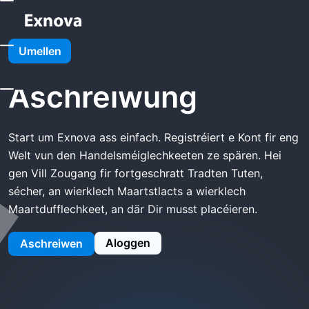
Home
Exnova Aschreiwung
Umellen
Exnova
Aschreiwung
Start um Exnova ass einfach. Registréiert e Kont fir eng
Welt vun den Handelsméiglechkeeten ze spären. Hei
gen Vill Zougang fir fortgeschratt Tradten Tuten,
sécher, an wierklech Maartstlacts a wierklech
Maartdufflechkeet, an där Dir musst placéieren.
Aloggen
Aschreiwen