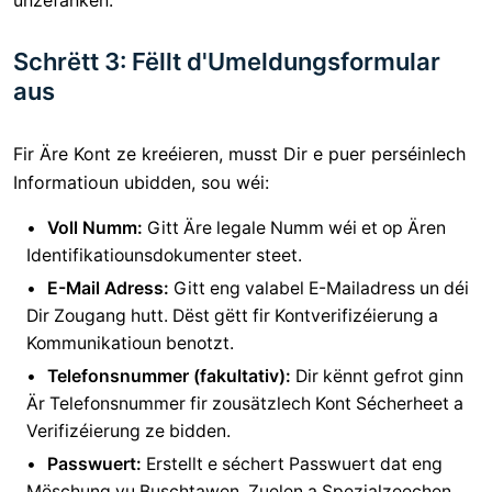
Schrëtt 3: Fëllt d'Umeldungsformular
aus
Fir Äre Kont ze kreéieren, musst Dir e puer perséinlech
Informatioun ubidden, sou wéi:
Voll Numm:
Gitt Äre legale Numm wéi et op Ären
Identifikatiounsdokumenter steet.
E-Mail Adress:
Gitt eng valabel E-Mailadress un déi
Dir Zougang hutt. Dëst gëtt fir Kontverifizéierung a
Kommunikatioun benotzt.
Telefonsnummer (fakultativ):
Dir kënnt gefrot ginn
Är Telefonsnummer fir zousätzlech Kont Sécherheet a
Verifizéierung ze bidden.
Passwuert:
Erstellt e séchert Passwuert dat eng
Mëschung vu Buschtawen, Zuelen a Spezialzeechen