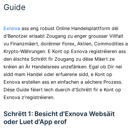
Guide
Exnova
ass eng robust Online Handelsplattform déi
d'Benotzer erlaabt Zougang zu enger grousser Villfalt
vu Finanzmäert, dorënner Forex, Aktien, Commodities a
Krypto-Währungen. E Kont op Exnova registréieren ass
den éischte Schrëtt fir Zougang zu dëse Mäert ze
kréien an Är Handelsrees unzefänken. Egal ob Dir nei
sidd mam Handel oder erfuerene sidd, e Kont op
Exnova erstellen ass en einfachen a séchere Prozess.
Dëse Guide féiert Iech duerch d'Schrëtt fir e Kont op
Exnova z'registréieren.
Schrëtt 1: Besicht d'Exnova Websäit
oder Luet d'App erof