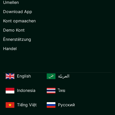
Umellen
Download App
Kont opmaachen
Demo Kont
Ënnerstëtzung
Handel
English
العربيّة
Indonesia
ไทย
Tiếng Việt
Русский