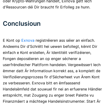
oder Krypto-Währungen handelt, Exnova gëtt Iech
d'Ressourcen déi Dir braucht fir Erfolleg ze hunn.
Conclusioun
E Kont op
Exnova
registréieren ass séier an einfach.
Andeems Dir d'Schrëtt hei uewen befollegt, kënnt Dir
einfach e Kont erstellen, Är Identitéit verifizéieren,
Fongen deposéieren an op enger sécherer a
userfrëndlecher Plattform handelen. Vergewëssert Iech
ëmmer datt Är Informatioun korrekt ass, a komplett de
Verifizéierungsprozess fir d'Sécherheet vun Ärem Kont
ze verbesseren. Exnova bitt en ëmfaassend
Handelsëmfeld dat souwuel fir nei an erfuerene Händler
entsprécht, mat Zougang zu enger breet Palette vu
Finanzmäert a mächtege Handelsinstrumenter. Start Är