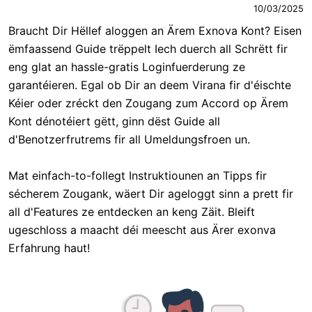
10/03/2025
Braucht Dir Hëllef aloggen an Ärem Exnova Kont? Eisen
ëmfaassend Guide trëppelt Iech duerch all Schrëtt fir
eng glat an hassle-gratis Loginfuerderung ze
garantéieren. Egal ob Dir an deem Virana fir d'éischte
Kéier oder zréckt den Zougang zum Accord op Ärem
Kont dénotéiert gëtt, ginn dëst Guide all
d'Benotzerfrutrems fir all Umeldungsfroen un.
Mat einfach-to-follegt Instruktiounen an Tipps fir
sécherem Zougank, wäert Dir ageloggt sinn a prett fir
all d'Features ze entdecken an keng Zäit. Bleift
ugeschloss a maacht déi meescht aus Ärer exonva
Erfahrung haut!