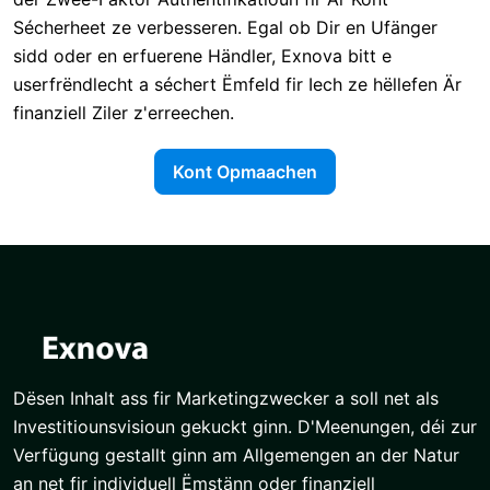
Sécherheet ze verbesseren. Egal ob Dir en Ufänger
sidd oder en erfuerene Händler, Exnova bitt e
userfrëndlecht a séchert Ëmfeld fir Iech ze hëllefen Är
finanziell Ziler z'erreechen.
Kont Opmaachen
Dësen Inhalt ass fir Marketingzwecker a soll net als
Investitiounsvisioun gekuckt ginn. D'Meenungen, déi zur
Verfügung gestallt ginn am Allgemengen an der Natur
an net fir individuell Ëmstänn oder finanziell