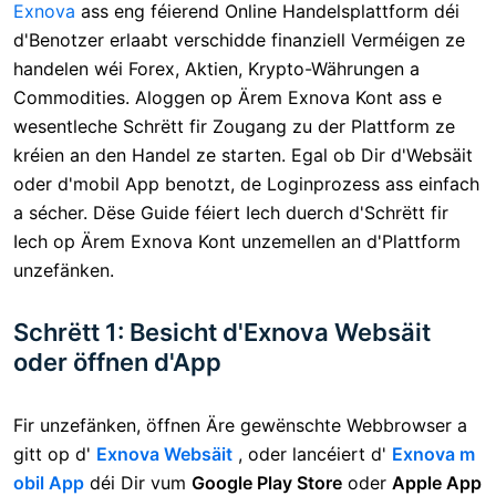
Exnova
ass eng féierend Online Handelsplattform déi
d'Benotzer erlaabt verschidde finanziell Verméigen ze
handelen wéi Forex, Aktien, Krypto-Währungen a
Commodities. Aloggen op Ärem Exnova Kont ass e
wesentleche Schrëtt fir Zougang zu der Plattform ze
kréien an den Handel ze starten. Egal ob Dir d'Websäit
oder d'mobil App benotzt, de Loginprozess ass einfach
a sécher. Dëse Guide féiert Iech duerch d'Schrëtt fir
Iech op Ärem Exnova Kont unzemellen an d'Plattform
unzefänken.
Schrëtt 1: Besicht d'Exnova Websäit
oder öffnen d'App
Fir unzefänken, öffnen Äre gewënschte Webbrowser a
gitt op d'
Exnova Websäit
, oder lancéiert d'
Exnova m
obil App
déi Dir vum
Google Play Store
oder
Apple App