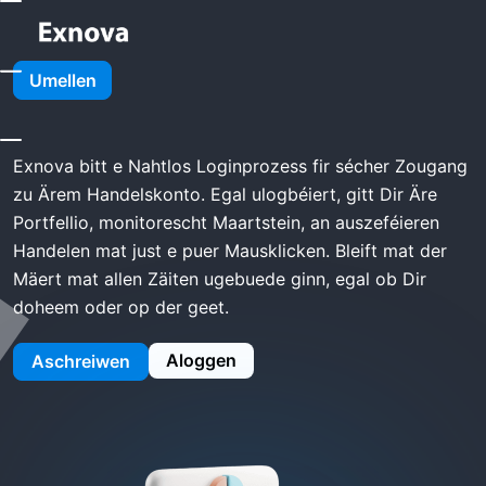
Home
Exnova Login
Umellen
Exnova Login
Exnova bitt e Nahtlos Loginprozess fir sécher Zougang
zu Ärem Handelskonto. Egal ulogbéiert, gitt Dir Äre
Portfellio, monitorescht Maartstein, an auszeféieren
Handelen mat just e puer Mausklicken. Bleift mat der
Mäert mat allen Zäiten ugebuede ginn, egal ob Dir
doheem oder op der geet.
Aloggen
Aschreiwen