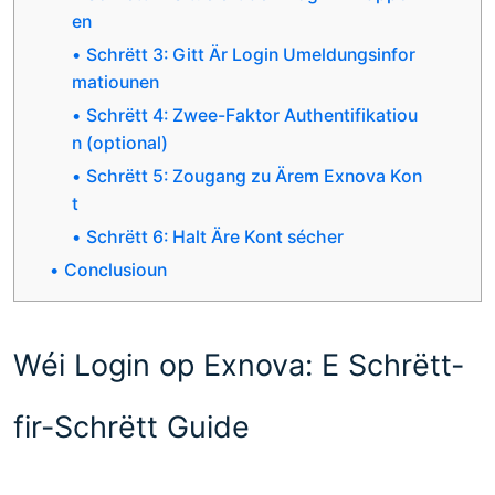
en
Schrëtt 3: Gitt Är Login Umeldungsinfor
matiounen
Schrëtt 4: Zwee-Faktor Authentifikatiou
n (optional)
Schrëtt 5: Zougang zu Ärem Exnova Kon
t
Schrëtt 6: Halt Äre Kont sécher
Conclusioun
Wéi Login op Exnova: E Schrëtt-
fir-Schrëtt Guide