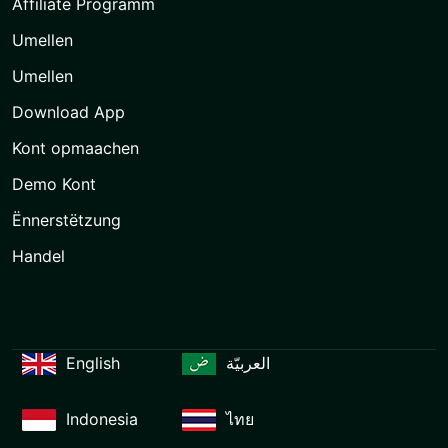
Affiliate Programm
Umellen
Umellen
Download App
Kont opmaachen
Demo Kont
Ënnerstëtzung
Handel
English
العربيّة
Indonesia
ไทย