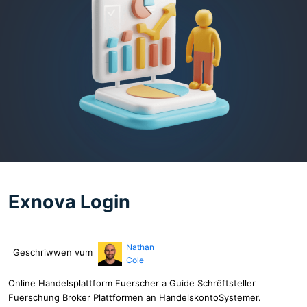
Exnova Login
Nathan
Geschriwwen vum
Cole
Online Handelsplattform Fuerscher a Guide Schrëftsteller
Fuerschung Broker Plattformen an HandelskontoSystemer.