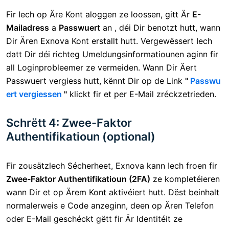
Fir Iech op Äre Kont aloggen ze loossen, gitt Är
E-
Mailadress
a
Passwuert
an , déi Dir benotzt hutt, wann
Dir Ären Exnova Kont erstallt hutt. Vergewëssert Iech
datt Dir déi richteg Umeldungsinformatiounen aginn fir
all Loginprobleemer ze vermeiden. Wann Dir Äert
Passwuert vergiess hutt, kënnt Dir op de Link
"
Passwu
ert vergiessen
"
klickt fir et per E-Mail zréckzetrieden.
Schrëtt 4: Zwee-Faktor
Authentifikatioun (optional)
Fir zousätzlech Sécherheet, Exnova kann Iech froen fir
Zwee-Faktor Authentifikatioun (2FA)
ze kompletéieren
wann Dir et op Ärem Kont aktivéiert hutt. Dëst beinhalt
normalerweis e Code anzeginn, deen op Ären Telefon
oder E-Mail geschéckt gëtt fir Är Identitéit ze