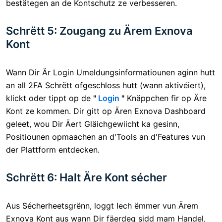
bestätegen an de Kontschutz ze verbesseren.
Schrëtt 5: Zougang zu Ärem Exnova
Kont
Wann Dir Är Login Umeldungsinformatiounen aginn hutt
an all 2FA Schrëtt ofgeschloss hutt (wann aktivéiert),
klickt oder tippt op de
"
Login
"
Knäppchen fir op Äre
Kont ze kommen. Dir gitt op Ären Exnova Dashboard
geleet, wou Dir Äert Gläichgewiicht ka gesinn,
Positiounen opmaachen an d'Tools an d'Features vun
der Plattform entdecken.
Schrëtt 6: Halt Äre Kont sécher
Aus Sécherheetsgrënn, loggt Iech ëmmer vun Ärem
Exnova Kont aus wann Dir fäerdeg sidd mam Handel,