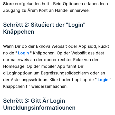
Store
erofgelueden hutt . Béid Optiounen erlaben Iech
Zougang zu Ärem Kont an Handel ënnerwee.
Schrëtt 2: Situéiert der "Login"
Knäppchen
Wann Dir op der Exnova Websäit oder App sidd, kuckt
no de
"
Login
"
Knäppchen. Op der Websäit ass dëst
normalerweis an der oberer rechter Ecke vun der
Homepage. Op der mobiler App fannt Dir
d'Loginoptioun um Begréissungsbildschierm oder an
der Astellungssektioun. Klickt oder tippt op de
"
Login
"
Knäppchen fir weiderzemaachen.
Schrëtt 3: Gitt Är Login
Umeldungsinformatiounen