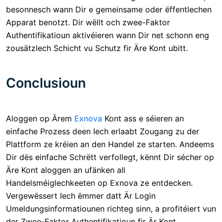
besonnesch wann Dir e gemeinsame oder ëffentlechen
Apparat benotzt. Dir wëllt och zwee-Faktor
Authentifikatioun aktivéieren wann Dir net schonn eng
zousätzlech Schicht vu Schutz fir Äre Kont ubitt.
Conclusioun
Aloggen op Ärem
Exnova
Kont ass e séieren an
einfache Prozess deen Iech erlaabt Zougang zu der
Plattform ze kréien an den Handel ze starten. Andeems
Dir dës einfache Schrëtt verfollegt, kënnt Dir sécher op
Äre Kont aloggen an ufänken all
Handelsméiglechkeeten op Exnova ze entdecken.
Vergewëssert Iech ëmmer datt Är Login
Umeldungsinformatiounen richteg sinn, a profitéiert vun
der Zwee-Faktor Authentifikatioun fir Är Kont