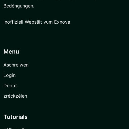
Bedéngungen.
Inoffiziell Websäit vum Exnova
Menu
Aschreiwen
Login
Depot
zréckzéien
Tutorials