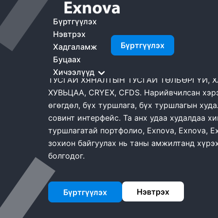
Нүүр Хуудас
Exnova Худалдаа
Бүртгүүлэх
Exnova Худалда
Нэвтрэх
Бүртгүүлэх
Хадгаламж
Буцаах
Exnova, ХЯНАЛТЫН ТУСГАЙ ХУДАЛДААНЫ
Хичээлүүд
ТУСГАЙ ХЯНАЛТЫН ТУСГАЙ ТӨЛБӨРГҮЙ, 
ХУВЬЦАА, CRYEX, CFDS. Нарийвчилсан хэрэ
өгөгдөл, бүх туршлага, бүх туршлагын худ
совинт интерфейс. Та анх удаа худалдаа хи
туршлагатай портфолио, Exnova, Exnova, E
зохион байгуулах нь таны амжилтанд хүрэх
болгодог.
Нэвтрэх
Бүртгүүлэх