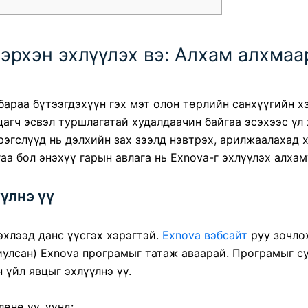
эрхэн эхлүүлэх вэ: Алхам алхмаа
бараа бүтээгдэхүүн гэх мэт олон төрлийн санхүүгийн х
агч эсвэл туршлагатай худалдаачин байгаа эсэхээс үл
гслүүд нь дэлхийн зах зээлд нэвтрэх, арилжаалахад х
а бол энэхүү гарын авлага нь Exnova-г эхлүүлэх алхам
үлнэ үү
эхлээд данс үүсгэх хэрэгтэй.
Exnova вэбсайт
руу зочл
риулсан) Exnova програмыг татаж аваарай. Програмыг с
 үйл явцыг эхлүүлнэ үү.
өнө үү, үүнд: