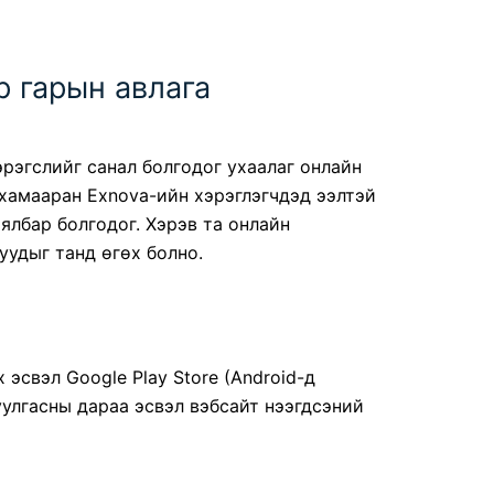
р гарын авлага
эрэгслийг санал болгодог ухаалаг онлайн
 хамааран Exnova-ийн хэрэглэгчдэд ээлтэй
ялбар болгодог. Хэрэв та онлайн
уудыг танд өгөх болно.
ох
эсвэл Google Play Store (Android-д
уулгасны дараа эсвэл вэбсайт нээгдсэний