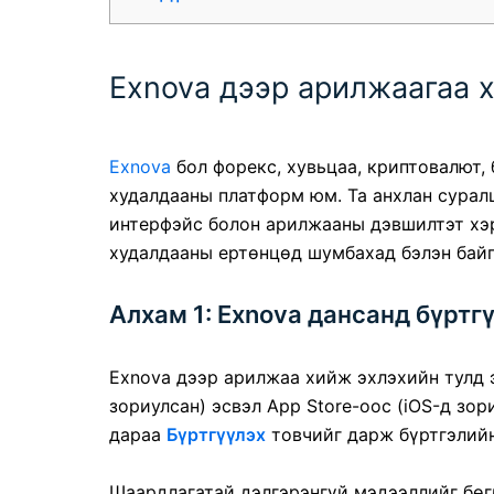
Exnova дээр арилжаагаа х
Exnova
бол форекс, хувьцаа, криптовалют, 
худалдааны платформ юм. Та анхлан суралц
интерфэйс болон арилжааны дэвшилтэт хэрэ
худалдааны ертөнцөд шумбахад бэлэн байга
Алхам 1: Exnova дансанд бүртгү
Exnova дээр арилжаа хийж эхлэхийн тулд 
зориулсан) эсвэл App Store-оос (iOS-д зо
дараа
Бүртгүүлэх
товчийг дарж бүртгэлийн
Шаардлагатай дэлгэрэнгүй мэдээллийг бөгл