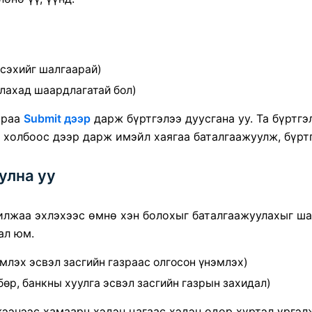
сэхийг шалгаарай)
лахад шаардлагатай бол)
араа
Submit дээр
дарж бүртгэлээ дуусгана уу. Та бүртг
 холбоос дээр дарж имэйл хаягаа баталгаажуулж, бүрт
улна уу
илжаа эхлэхээс өмнө хэн болохыг баталгаажуулахыг ша
ал юм.
млэх эсвэл засгийн газраас олгосон үнэмлэх)
өр, банкны хуулга эсвэл засгийн газрын захидал)
жээнээс хамаарч хэдэн цагаас хэдэн өдөр хүртэл үргэл