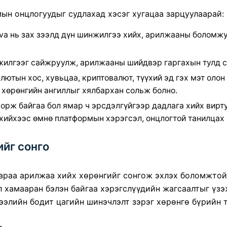
ын онцлогуудыг судлахад хэсэг хугацаа зарцуулаарай:
va нь зах зээлд дүн шинжилгээ хийх, арилжааны боломжу
.
илгээг сайжруулж, арилжааны шийдвэр гаргахын тулд су
лютын хос, хувьцаа, криптовалют, түүхий эд гэх мэт оло
 хөрөнгийн ангиллыг хялбархан сольж болно.
 орж байгаа бол
ямар ч эрсдэлгүйгээр дадлага хийх вирт
а хийхээс өмнө платформын хэрэгсэл, онцлогтой танилцах
ийг сонго
араа арилжаа хийх хөрөнгийг сонгож эхлэх боломжтой.
 хамааран бэлэн байгаа хэрэгслүүдийн жагсаалтыг үзэ
зээлийн бодит цагийн шинэчлэлт зэрэг хөрөнгө бүрийн 