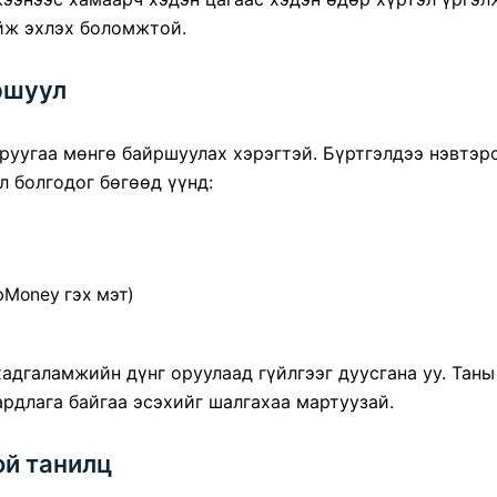
йж эхлэх боломжтой.
ршуул
 руугаа мөнгө байршуулах хэрэгтэй. Бүртгэлдээ нэвтэ
л болгодог бөгөөд үүнд:
ebMoney гэх мэт)
адгаламжийн дүнг оруулаад гүйлгээг дуусгана уу. Тан
рдлага байгаа эсэхийг шалгахаа мартуузай.
ой танилц