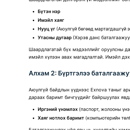
Бүтэн нэр
Имэйл хаяг
Нууц үг
(Аюулгүй бөгөөд мартагдашгүй э
Утасны дугаар
(Хэрэв данс баталгаажуу
Шаардлагатай бүх мэдээллийг оруулсны д
имэйл хүлээн авах магадлалтай. Имэйл дэх
Алхам 2: Бүртгэлээ баталгаажу
Аюулгүй байдлын үүднээс Exnova таныг ар
дараах баримт бичгүүдийг байршуулах явд
Иргэний үнэмлэх
(паспорт, жолооны үнэ
Хаяг нотлох баримт
(компьютерийн төлб
Баталгаажуулах үйл явц нь хүсэлтийн хэм