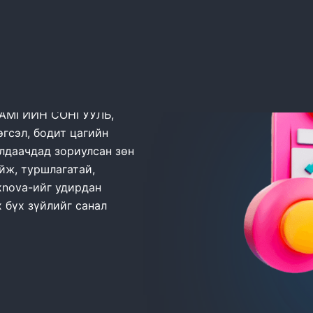
а
 ТУСГАЙ ХЯНАЛТЫН
ХАМГИЙН СОНГУУЛЬ,
гсэл, бодит цагийн
алдаачдад зориулсан зөн
йж, туршлагатай,
xnova-ийг удирдан
 бүх зүйлийг санал