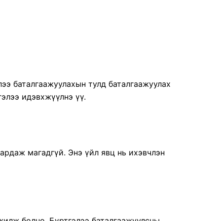
элээ баталгаажуулахын тулд баталгаажуулах
гэлээ идэвхжүүлнэ үү.
ардаж магадгүй. Энэ үйл явц нь ихэвчлэн
жилж болно. Бүртгэлээ баталгаажуулсны