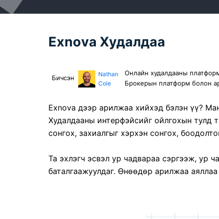
Exnova Худалдаа
Онлайн худалдааны платформ
Nathan
Бичсэн
Брокерын платформ болон ар
Cole
Exnova дээр арилжаа хийхэд бэлэн үү? Ман
Худалдааны интерфэйсийг ойлгохын тулд та
сонгох, захиалгыг хэрхэн сонгох, боодолт
Та эхлэгч эсвэл ур чадвараа сэргээж, ур 
баталгаажуулдаг. Өнөөдөр арилжаа аяллаа