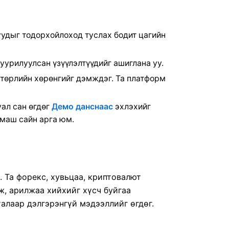
удыг тодорхойлоход туслах бодит цагийн
урилуулсан үзүүлэлтүүдийг ашиглана уу.
н төрлийн хөрөнгийг дэмждэг. Та платформ
уал сан өгдөг
Демо данснаас
эхлэхийг
 маш сайн арга юм.
 Та форекс, хувьцаа, криптовалют
ж, арилжаа хийхийг хүсч буйгаа
талаар дэлгэрэнгүй мэдээллийг өгдөг.