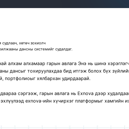
 судлаач, хөтөч зохиолч
илжааны дансны системийг судалдаг.
ай алхам алхамаар гарын авлага Энэ нь шинэ хэрэглэгч
ны дансыг тохируулахдаа бид итгэж болох бүх зүйлийг
ой, портфолиоыг хялбархан удирдаарай.
чадвараа сэргээж, гарын авлага нь Exnova дээр худалда
 эхлүүлээд exnova-ийн хүчирхэг платформыг хамгийн их