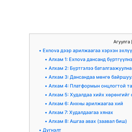
Агуулга
Exnova дээр арилжаагаа хэрхэн эхлүү
Алхам 1: Exnova дансанд бүртгүүлнэ
Алхам 2: Бүртгэлээ баталгаажуулна
Алхам 3: Дансандаа мөнгө байршуу
Алхам 4: Платформын онцлогтой т
Алхам 5: Худалдаа хийх хөрөнгийг 
Алхам 6: Анхны арилжаагаа хий
Алхам 7: Худалдаагаа хянах
Алхам 8: Ашгаа авах (заавал биш)
Дүгнэлт