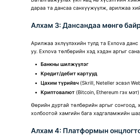
дараа та дансаа санхүүжүүлж, арилжаа хи
Алхам 3: Дансандаа мөнгө бай
Арилжаа эхлүүлэхийн тулд та Exnova данс
уу. Exnova төлбөрийн хэд хэдэн аргыг сана
Банкны шилжүүлэг
Кредит/дебит картууд
Цахим түрийвч
(Skrill, Neteller эсвэл W
Криптовалют
(Bitcoin, Ethereum гэх мэт)
Өөрийн дуртай төлбөрийн аргыг сонгоод, х
холбоотой хамгийн бага хадгаламжийн шаа
Алхам 4: Платформын онцлогт