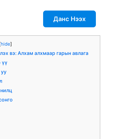
Данс Нээх
[
hide
]
лэх вэ: Алхам алхмаар гарын авлага
 үү
 уу
л
анилц
сонго