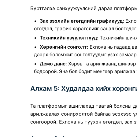
Бүртгэлээ санхүүжүүлсний дараа платформ
Зах зээлийн өгөгдлийн графикууд:
Exno
өгөгдөл, график хэрэгслийг санал болгодог
Техникийн үзүүлэлтүүд:
Техникийн шинж
Хөрөнгийн сонголт:
Exnova нь гадаад ва
дээрх боломжит сонголтуудыг үзэх замаар
Демо данс:
Хэрэв та арилжаанд шинээр
бодоорой. Энэ бол бодит мөнгөөр ​​арилжа
Алхам 5: Худалдаа хийх хөрөнг
Та платформыг ашиглахад таатай болсны д
арилжаалах сонирхолтой байгаа эсэхээс үл
сонгоорой. Exnova нь түүхэн өгөгдөл, зах 