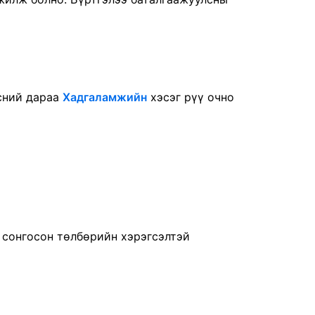
рсний дараа
Хадгаламжийн
хэсэг рүү очно
ы сонгосон төлбөрийн хэрэгсэлтэй