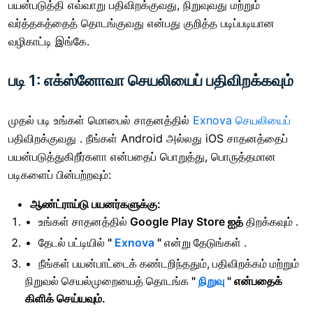
பயன்படுத்தி எவ்வாறு பதிவிறக்குவது, நிறுவுவது மற்றும்
வர்த்தகத்தைத் தொடங்குவது என்பது குறித்த படிப்படியான
வழிகாட்டி இங்கே.
படி 1: எக்ஸ்னோவா செயலியைப் பதிவிறக்கவும்
முதல் படி உங்கள் மொபைல் சாதனத்தில்
Exnova செயலியைப்
பதிவிறக்குவது . நீங்கள் Android அல்லது iOS சாதனத்தைப்
பயன்படுத்துகிறீர்களா என்பதைப் பொறுத்து, பொருத்தமான
படிகளைப் பின்பற்றவும்:
ஆண்ட்ராய்டு பயனர்களுக்கு:
உங்கள் சாதனத்தில்
Google Play Store ஐத்
திறக்கவும் .
தேடல் பட்டியில்
"
Exnova
"
என்று தேடுங்கள் .
நீங்கள் பயன்பாட்டைக் கண்டறிந்ததும்,
பதிவிறக்கம் மற்றும்
நிறுவல் செயல்முறையைத் தொடங்க
"
நிறுவு
" என்பதைக்
கிளிக் செய்யவும்.