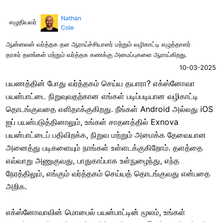
Nathan
எழுதியவர்
Cole
ஆன்லைன் வர்த்தக தள ஆராய்ச்சியாளர் மற்றும் வழிகாட்டி எழுத்தாளர்
தரகர் தளங்கள் மற்றும் வர்த்தக கணக்கு அமைப்புகளை ஆராய்கிறது.
10-03-2025
பயணத்தின் போது வர்த்தகம் செய்ய தயாரா? எக்ஸ்னோவா
பயன்பாட்டை நிறுவுவதற்கான எங்கள் படிப்படியான வழிகாட்டி
தொடங்குவதை எளிதாக்குகிறது. நீங்கள் Android அல்லது iOS
ஐப் பயன்படுத்தினாலும், உங்கள் சாதனத்தில் Exnova
பயன்பாட்டைப் பதிவிறக்க, நிறுவ மற்றும் அமைக்க தேவையான
அனைத்து படிகளையும் நாங்கள் உள்ளடக்குகிறோம். தளத்தை
எவ்வாறு அணுகுவது, பாதுகாப்பாக உள்நுழைந்து, எந்த
நேரத்திலும், எங்கும் வர்த்தகம் செய்யத் தொடங்குவது என்பதை
அறிக.
எக்ஸ்னோவாவின் மொபைல் பயன்பாட்டின் மூலம், உங்கள்