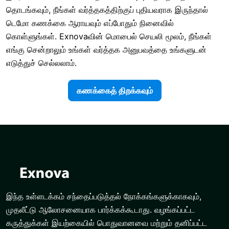
தொடங்கவும், நீங்கள் வர்த்தகத்திற்குப் புதியவராக இருந்தால்
டெமோ கணக்கை ஆராயவும் எப்போதும் நினைவில்
கொள்ளுங்கள். Exnovaவின் மொபைல் செயலி மூலம், நீங்கள்
எங்கு சென்றாலும் உங்கள் வர்த்தக அனுபவத்தை உங்களுடன்
எடுத்துச் செல்லலாம்.
கணக்கைத் திறக்கவும்
இந்த உள்ளடக்கம் சந்தைப்படுத்தல் நோக்கங்களுக்காகவும்,
முதலீட்டு ஆலோசனையாக பார்க்கக்கூடாது. வழங்கப்பட்ட
கருத்துக்கள் இயற்கையில் பொதுவானவை மற்றும் தனிப்பட்ட