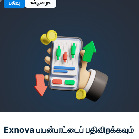
உள்நுழைக
பதிவு
Exnova பயன்பாட்டைப் பதிவிறக்கவும்