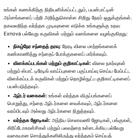
உங்கள் கணக்கிற்கு நிதியளிக்கப்பட்டதும், பயன்பாட்டின்
அம்சங்களைப் பற்றி அறிந்துகொள்ள சிறிது நேரம் ஒதுக்குங்கள்.
தகவலறிந்த வர்த்தக முடிவுகளை எடுக்க உங்களுக்கு உதவ
Exnova பல்வேறு கருவிகள் மற்றும் வளங்களை வழங்குகிறது:
நிகழ்நேர சந்தைத் தரவு:
நேரடி விலை மாற்றங்களைக்
கண்காணித்து சந்தைப் போக்குகளைப் பார்க்கவும்.
விளக்கப்படங்கள் மற்றும் குறிகாட்டிகள்:
விலை நகர்வுகள்
மற்றும் ஸ்பாட் டிரேடிங் வாய்ப்புகளை பகுப்பாய்வு செய்ய மேம்பட்ட
விளக்கப்படக் கருவிகள் மற்றும் தொழில்நுட்ப குறிகாட்டிகளைப்
பயன்படுத்தவும்.
ஆர்டர் வகைகள்:
உங்கள் வர்த்தக விருப்பங்களைப்
பொறுத்து, சந்தை ஆர்டர்களை வைக்கவும், ஆர்டர்களை
வரம்பிடவும் அல்லது ஆர்டர்களை நிறுத்தவும்.
வர்த்தக ஜோடிகள்:
அந்நிய செலாவணி ஜோடிகள், பங்குகள்,
கிரிப்டோகரன்சிகள் மற்றும் பலவற்றை உள்ளடக்கிய பல்வேறு
வகையான சொத்துக்களிலிருந்து வர்த்தகம் செய்யத்