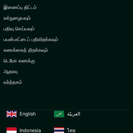
இணைப்பு திட்டம்
உள்நுழையவும்
பதிவு செய்யவும்
பயன்பாட்டைப் பதிவிறக்கவும்
கணக்கைத் திறக்கவும்
டெமோ கணக்கு
ஆதரவு
வர்த்தகம்
English
العربيّة
Indonesia
ไทย