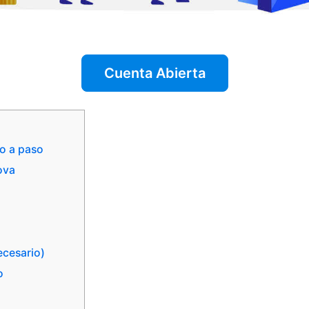
Cuenta Abierta
so a paso
ova
ecesario)
o