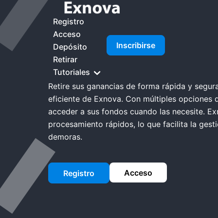
Inicio
Exnova Retirar
Registro
Acceso
Inscribirse
Depósito
Exnova retirar
Retirar
Tutoriales
Retire sus ganancias de forma rápida y segura
eficiente de Exnova. Con múltiples opciones 
acceder a sus fondos cuando las necesite. E
procesamiento rápidos, lo que facilita la gest
demoras.
Acceso
Registro